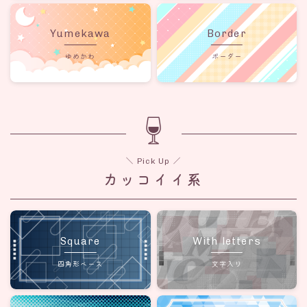
Yumekawa
Border
ゆめかわ
ボーダー
＼ Pick Up ／
カッコイイ系
Square
With letters
四角形ベース
文字入り