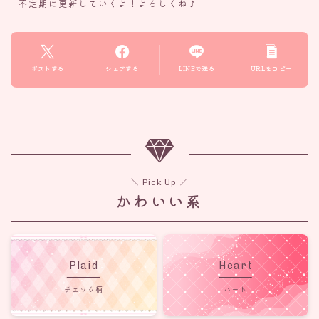
不定期に更新していくよ！よろしくね♪
ポストする
シェアする
LINEで送る
URLをコピー
＼ Pick Up ／
かわいい系
Plaid
Heart
チェック柄
ハート