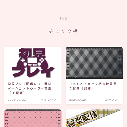
TAG
チェック柄
初見プレイ配信のロゴ素材・
リボンとチェック柄の地雷系
ゲームコントローラー背景
な背景（13種）
（18種類）
2025.02.22
かっこいい
2024.04.24
かわいい