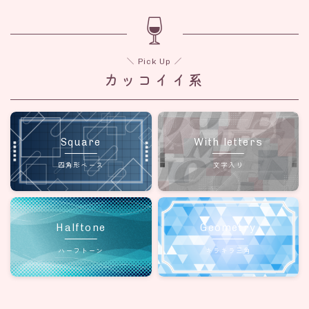
＼ Pick Up ／
カッコイイ系
Square
With letters
四角形ベース
文字入り
Halftone
Geometry
ハーフトーン
キラキラ三角