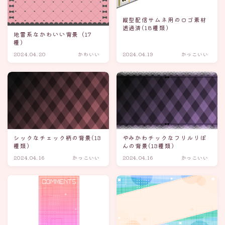
縦型配信サムネ用のロゴ素材
透過済(18種類)
地雷系なかわいい背景（17
種）
2024.04.20
かわいい
2024.04.19
かっこいい
シックなチェック柄の背景(13
やみかわチックなフリルりぼ
種類)
んの背景(13種類)
2024.04.16
かっこいい
2024.04.16
かっこいい