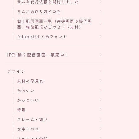
サムネ代行依頼を開始しました
サムネの作り方とコツ
動く配信画面一覧（待機画面や終了画
面、雑談配信などのセット素材）
Adobeおすすめフォント
[PR]動く配信画面・販売中！
デザイン
素材の早見表
かわいい
かっこいい
背景
フレーム・飾り
文字・ロゴ
イベント・季節