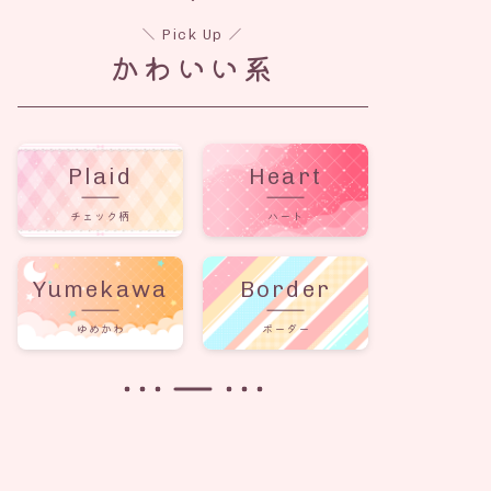
＼ Pick Up ／
かわいい系
Plaid
Heart
チェック柄
ハート
Yumekawa
Border
ゆめかわ
ボーダー