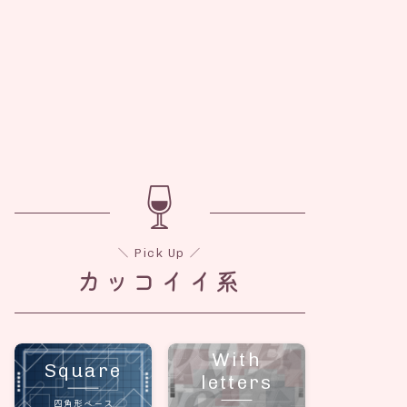
＼ Pick Up ／
カッコイイ系
With
Square
letters
四角形ベース