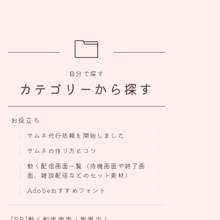
自分で探す
カテゴリーから探す
お役立ち
サムネ代行依頼を開始しました
サムネの作り方とコツ
動く配信画面一覧（待機画面や終了画
面、雑談配信などのセット素材）
Adobeおすすめフォント
[PR]動く配信画面・販売中！