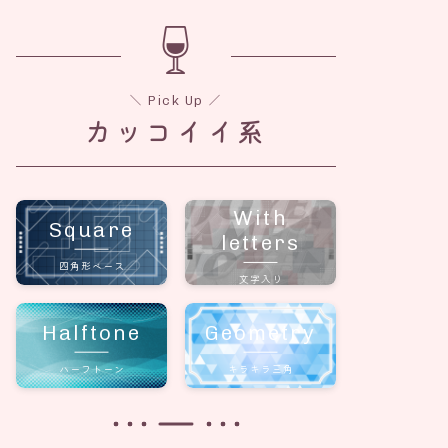
＼ Pick Up ／
カッコイイ系
With
Square
letters
四角形ベース
文字入り
Halftone
Geometry
ハーフトーン
キラキラ三角