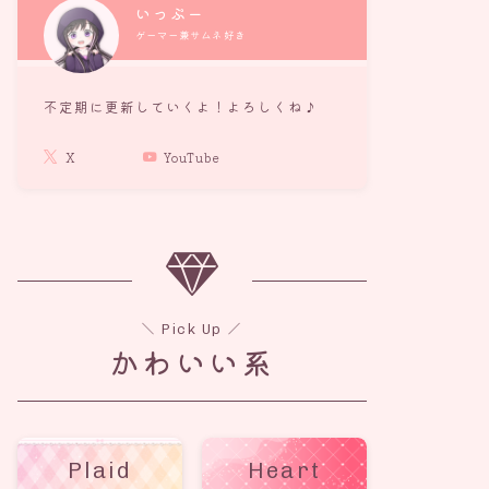
いっぷー
ゲーマー兼サムネ好き
不定期に更新していくよ！よろしくね♪
X
YouTube
＼ Pick Up ／
かわいい系
Plaid
Heart