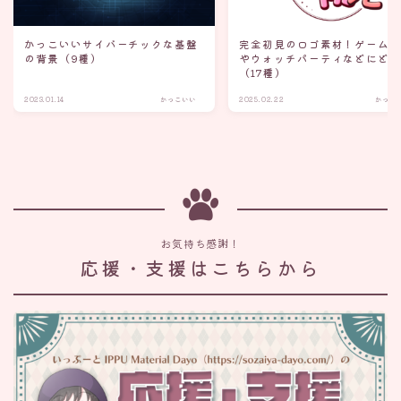
かっこいいサイバーチックな基盤
完全初見のロゴ素材！ゲーム
の背景（9種）
やウォッチパーティなどにど
（17種）
2023.01.14
かっこいい
2025.02.22
かっこ
お気持ち感謝！
応援・支援はこちらから