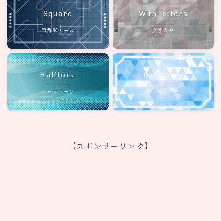
Square
With letters
四角形ベース
文字入り
Halftone
Geometry
ハーフトーン
キラキラ三角
【スポンサーリンク】