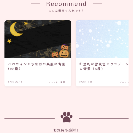
Recommend
こんな素材も人気です！
ハロウィンの水彩絵の具風な背景
幻想的な雪景色とグラデーシ
(23種)
の背景（5種）
2024.04.17
イベント・季節
2022.11.17
イベント・
お気持ち感謝！