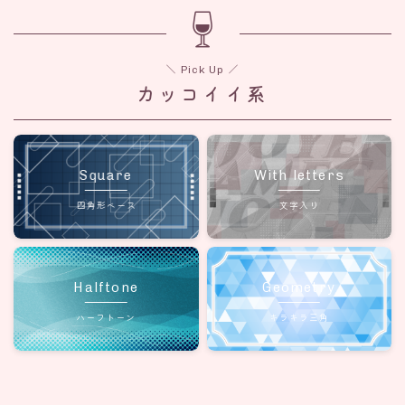
＼ Pick Up ／
カッコイイ系
Square
With letters
四角形ベース
文字入り
Halftone
Geometry
ハーフトーン
キラキラ三角