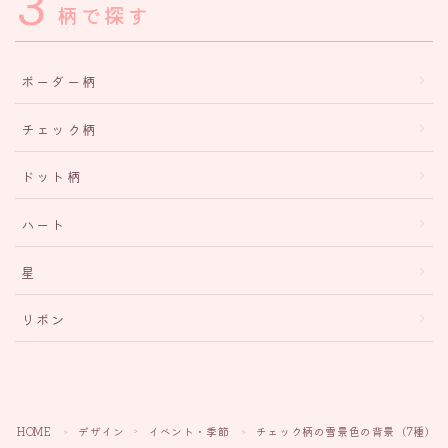
3
柄で探す
ボーダー柄
チェック柄
ドット柄
ハート
星
リボン
HOME
デザイン
イベント・季節
チェック柄の雪景色の背景（7種）
＞
＞
＞