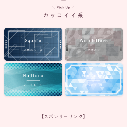
＼ Pick Up ／
カッコイイ系
Square
With letters
四角形ベース
文字入り
Halftone
Geometry
ハーフトーン
キラキラ三角
【スポンサーリンク】