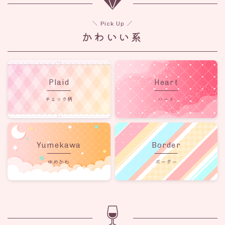
＼ Pick Up ／
かわいい系
Plaid
Heart
チェック柄
ハート
Yumekawa
Border
ゆめかわ
ボーダー