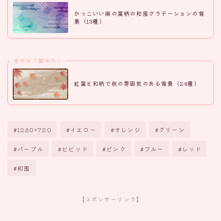
かっこいい麻の葉柄の和風グラデーションの背
景（13種）
合わせて読みたい
紅葉と和柄で秋の雰囲気のある背景（24種）
#1280×720
#イエロー
#オレンジ
#グリーン
#パープル
#ビビッド
#ピンク
#ブルー
#レッド
#和風
【スポンサーリンク】