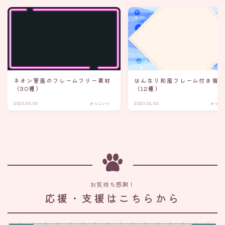
ネオン管風のフレームフリー素材
はんなり和風フレーム付き背
（30種）
（12種）
2023.09.05
かっこいい
2023.04.02
かっこ
お気持ち感謝！
応援・支援はこちらから