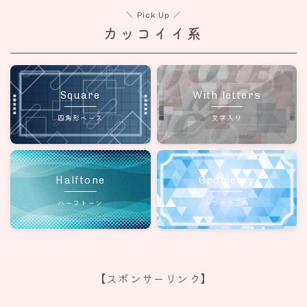
＼ Pick Up ／
カッコイイ系
Square
With letters
四角形ベース
文字入り
Halftone
Geometry
ハーフトーン
キラキラ三角
【スポンサーリンク】