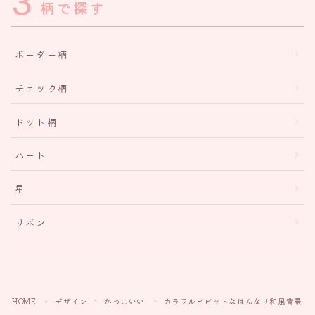
3
柄で探す
ボーダー柄
チェック柄
ドット柄
ハート
星
リボン
HOME
デザイン
かっこいい
カラフルビビットなはんなり和風背景（
＞
＞
＞