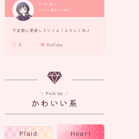
いっぷー
ゲーマー兼サムネ好き
不定期に更新していくよ！よろしくね♪
X
YouTube
＼ Pick Up ／
かわいい系
Plaid
Heart