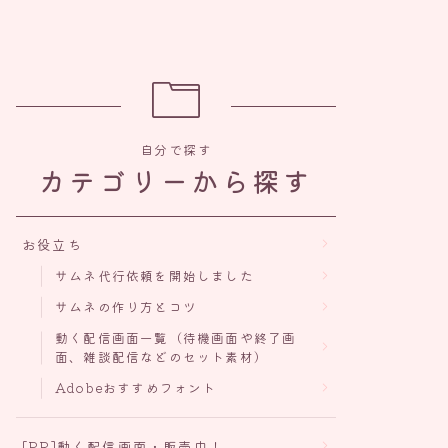
自分で探す
カテゴリーから探す
お役立ち
サムネ代行依頼を開始しました
サムネの作り方とコツ
動く配信画面一覧（待機画面や終了画
面、雑談配信などのセット素材）
Adobeおすすめフォント
[PR]動く配信画面・販売中！