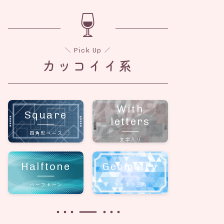
＼ Pick Up ／
カッコイイ系
With
Square
letters
四角形ベース
文字入り
Halftone
Geometry
ハーフトーン
キラキラ三角