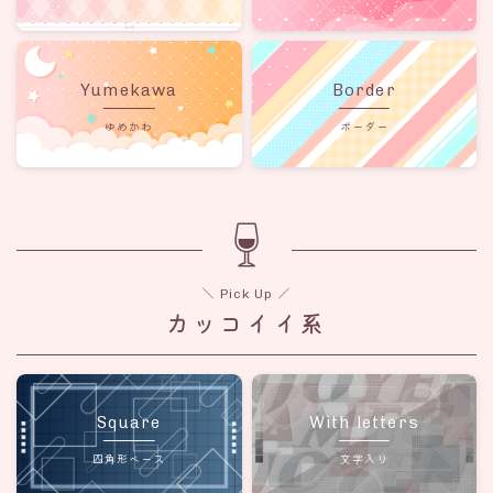
Yumekawa
Border
ゆめかわ
ボーダー
＼ Pick Up ／
カッコイイ系
Square
With letters
四角形ベース
文字入り