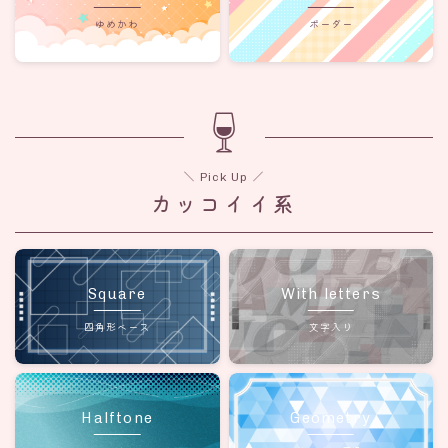
ゆめかわ
ボーダー
＼ Pick Up ／
カッコイイ系
Square
With letters
四角形ベース
文字入り
Halftone
Geometry