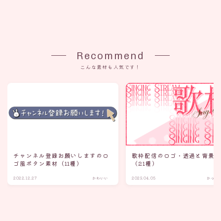
Recommend
こんな素材も人気です！
チャンネル登録お願いしますのロ
歌枠配信のロゴ・透過と背景
ゴ風ボタン素材（11種）
（21種）
2022.12.27
かわいい
2023.04.05
かっこ