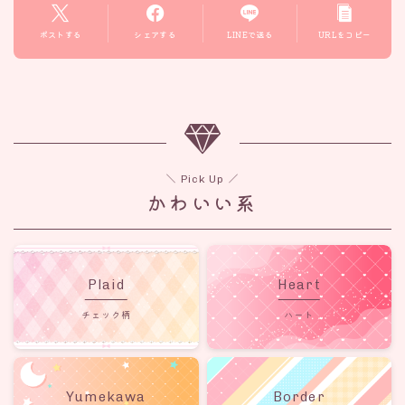
ポストする
シェアする
LINEで送る
URLをコピー
＼ Pick Up ／
かわいい系
Plaid
Heart
チェック柄
ハート
Yumekawa
Border