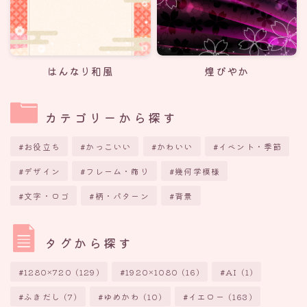
はんなり和風
煌びやか
カテゴリーから探す
お役立ち
かっこいい
かわいい
イベント・季節
デザイン
フレーム・飾り
幾何学模様
文字・ロゴ
柄・パターン
背景
タグから探す
1280×720
(129)
1920×1080
(16)
AI
(1)
ふきだし
(7)
ゆめかわ
(10)
イエロー
(163)