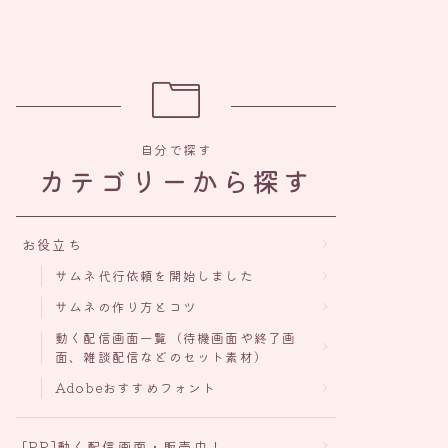
自分で探す
カテゴリーから探す
お役立ち
サムネ代行依頼を開始しました
サムネの作り方とコツ
動く配信画面一覧（待機画面や終了画
面、雑談配信などのセット素材）
Adobeおすすめフォント
[PR]動く配信画面・販売中！