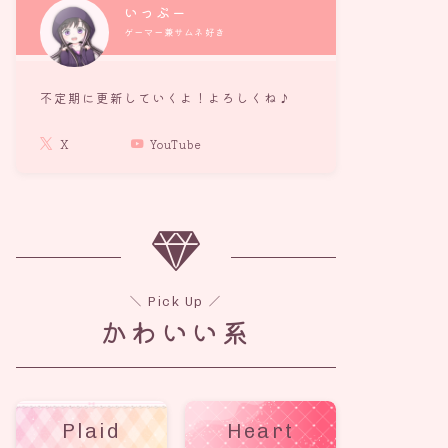
いっぷー
ゲーマー兼サムネ好き
不定期に更新していくよ！よろしくね♪
X
YouTube
＼ Pick Up ／
かわいい系
Plaid
Heart