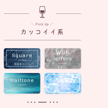
＼ Pick Up ／
カッコイイ系
With
Square
letters
四角形ベース
文字入り
Halftone
Geometry
ハーフトーン
キラキラ三角