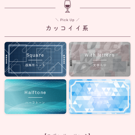
＼ Pick Up ／
カッコイイ系
Square
With letters
四角形ベース
文字入り
Halftone
Geometry
ハーフトーン
キラキラ三角