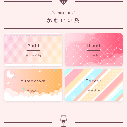
＼ Pick Up ／
かわいい系
Plaid
Heart
チェック柄
ハート
Yumekawa
Border
ゆめかわ
ボーダー