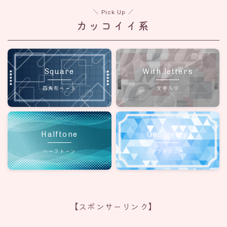
＼ Pick Up ／
カッコイイ系
Square
With letters
四角形ベース
文字入り
Halftone
Geometry
ハーフトーン
キラキラ三角
【スポンサーリンク】