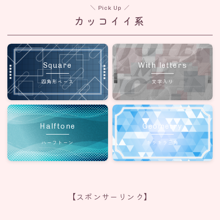
＼ Pick Up ／
カッコイイ系
Square
With letters
四角形ベース
文字入り
Halftone
Geometry
ハーフトーン
キラキラ三角
【スポンサーリンク】