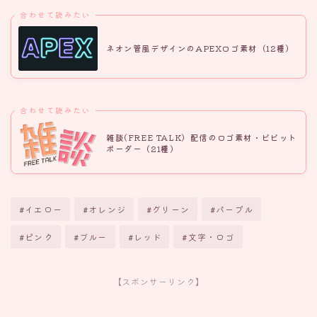
合わせて読みたい
ネオン管風デザインのAPEXロゴ素材（12種）
合わせて読みたい
雑談(FREE TALK）配信のロゴ素材・ビビット
ボーダー（21種）
#イエロー
#オレンジ
#グリーン
#パープル
#ピンク
#ブルー
#レッド
#文字・ロゴ
【スポンサーリンク】