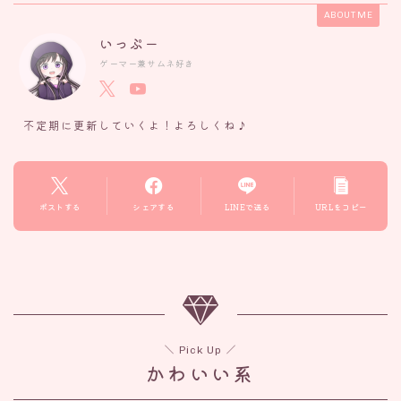
ABOUT ME
いっぷー
ゲーマー兼サムネ好き
不定期に更新していくよ！よろしくね♪
ポストする
シェアする
LINEで送る
URLをコピー
＼ Pick Up ／
かわいい系