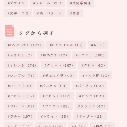
デザイン
フレーム・飾り
幾何学模様
文字・ロゴ
柄・パターン
背景
タグから探す
1280×720
(129)
1920×1080
(16)
AI
(1)
ふきだし
(7)
ゆめかわ
(10)
イエロー
(163)
オレンジ
(174)
グリーン
(167)
グレー
(60)
シンプル
(74)
チェック柄
(40)
ドット柄
(10)
ハート
(22)
パステル
(23)
パープル
(164)
ビビット
(15)
ビビッド
(112)
ピンク
(192)
フレーム
(31)
ブラウン
(82)
ブラック
(40)
ブルー
(197)
ホワイト
(35)
ボーダー
(28)
リボン
(11)
レッド
(126)
冬
(5)
和風
(17)