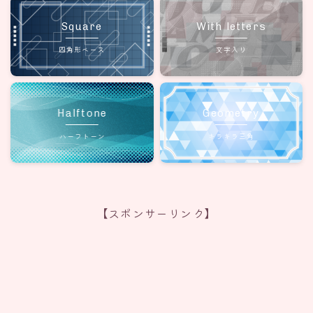
Square
With letters
四角形ベース
文字入り
Halftone
Geometry
ハーフトーン
キラキラ三角
【スポンサーリンク】